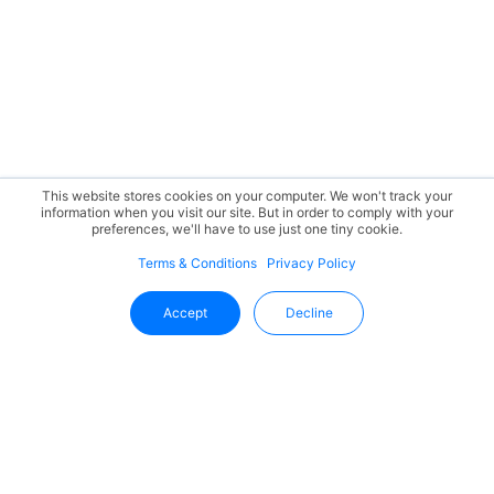
This website stores cookies on your computer. We won't track your
information when you visit our site. But in order to comply with your
preferences, we'll have to use just one tiny cookie.
Terms & Conditions
Privacy Policy
Accept
Decline
Tetap Terupdate Dengan Uffizio
Dapatkan wawasan terbaru, pembaruan produk, dan tren