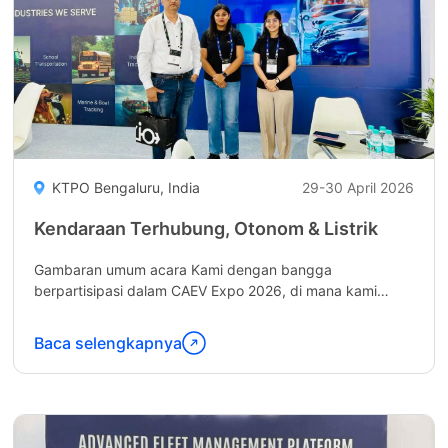
KTPO Bengaluru, India
29-30 April 2026
Kendaraan Terhubung, Otonom & Listrik
Gambaran umum acara Kami dengan bangga
berpartisipasi dalam CAEV Expo 2026, di mana kami
memamerkan manajemen kendaraan listrik (EV) inovatif
kami, manajemen limbah cerdas, dan...
Baca selengkapnya
Lanjutkan
membaca
"Connected,
Autonomous