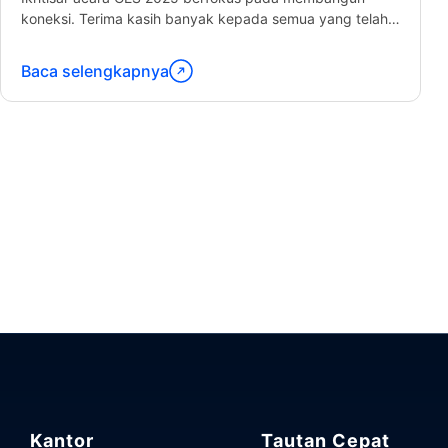
koneksi. Terima kasih banyak kepada semua yang telah
mengunjungi kami di Expo! Dari...
Baca selengkapnya
Lanjutkan
membaca
"CES
Expo
USA"
Kantor
Tautan Cepat