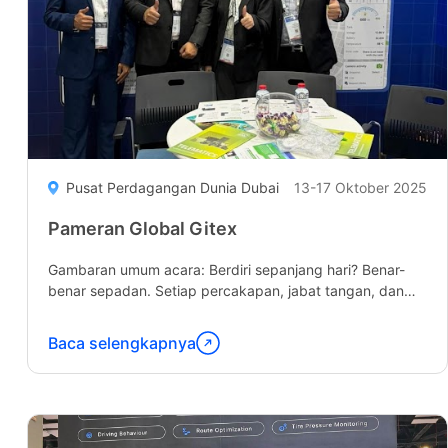
Pusat Perdagangan Dunia Dubai
13-17 Oktober 2025
Pameran Global Gitex
Gambaran umum acara: Berdiri sepanjang hari? Benar-
benar sepadan. Setiap percakapan, jabat tangan, dan
pengunjung yang penasaran mengingatkan kami
mengapa kami melakukan apa yang kami lakukan...
Baca selengkapnya
Lanjutkan
membaca
"Gitex
Global