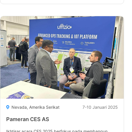
membaca
"Securex
Expo"
Nevada, Amerika Serikat
7-10 Januari 2025
Pameran CES AS
Ikhtisar acara CES 2025 berfokus pada membangun