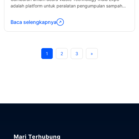
adalah platform untuk peralatan pengumpulan sampah
kota Anda! Jika Anda ingin memamerkan...
Baca selengkapnya
Lanjutkan
membaca
"Waste
Technology
1
2
3
»
India
Expo"
Mari Terhubung