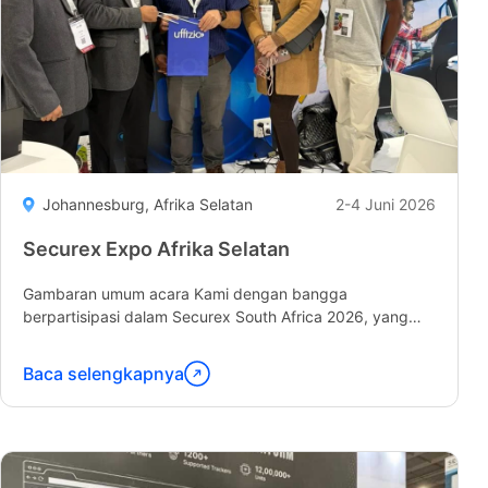
Johannesburg, Afrika Selatan
2-4 Juni 2026
Securex Expo Afrika Selatan
Gambaran umum acara Kami dengan bangga
berpartisipasi dalam Securex South Africa 2026, yang
diadakan pada tanggal 2–4 Juni 2026, di mana kami
memamerkan...
Baca selengkapnya
Lanjutkan
membaca
"Securex
Expo