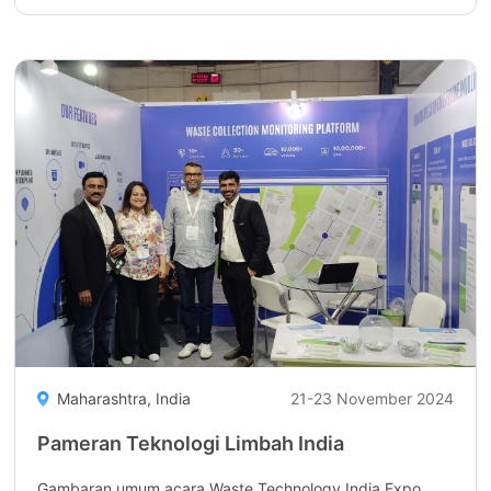
membaca
"Connected,
Autonomous
&
Electric
Vehicle"
Maharashtra, India
21-23 November 2024
Pameran Teknologi Limbah India
Gambaran umum acara Waste Technology India Expo