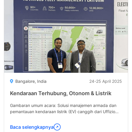
&
Electric
Vehicle"
Bangalore, India
24-25 April 2025
Kendaraan Terhubung, Otonom & Listrik
Gambaran umum acara: Solusi manajemen armada dan
pemantauan kendaraan listrik (EV) canggih dari Uffizio
dipamerkan, bersamaan dengan inovasi pemantauan
bahan bakar yang didukung oleh Teknologi Mielta. ...
Baca selengkapnya
Lanjutkan