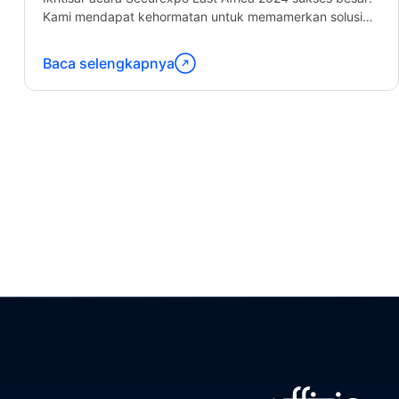
Kami mendapat kehormatan untuk memamerkan solusi
manajemen armada kami, menghubungkan...
Baca selengkapnya
Lanjutkan
membaca
"Securexpo
East
Africa"