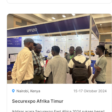
membaca
"IoT
India
Expo"
Nairobi, Kenya
15-17 Oktober 2024
Securexpo Afrika Timur
Ikhtisar acara Securexpo East Africa 2024 sukses besar!