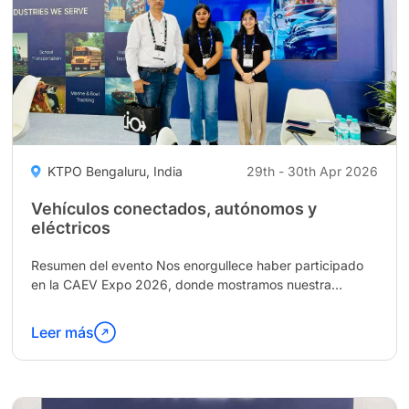
KTPO Bengaluru, India
29th - 30th Apr 2026
Vehículos conectados, autónomos y
eléctricos
Resumen del evento Nos enorgullece haber participado
en la CAEV Expo 2026, donde mostramos nuestra
innovadora gestión de vehículos eléctricos, gestión
inteligente de residuos y...
Leer más
Continúa
leyendo
"Connected,
Autonomous