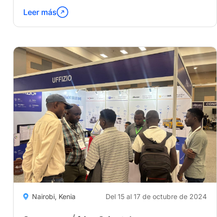
Leer más
Continúa
leyendo
"IoT
India
Expo"
Nairobi, Kenia
Del 15 al 17 de octubre de 2024