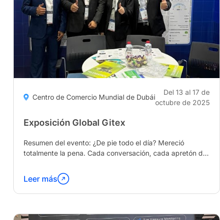
Del 13 al 17 de
Centro de Comercio Mundial de Dubái
octubre de 2025
Exposición Global Gitex
Resumen del evento: ¿De pie todo el día? Mereció
totalmente la pena. Cada conversación, cada apretón de
manos y cada visitante curioso nos recordaba por qué
hacemos lo que hacemos...
Leer más
Continúa
leyendo
"Gitex
Global