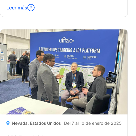
Leer más
Continúa
leyendo
"Securex
Expo"
Nevada, Estados Unidos
Del 7 al 10 de enero de 2025