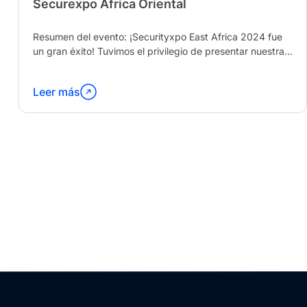
Securexpo África Oriental
Resumen del evento: ¡Securityxpo East Africa 2024 fue
un gran éxito! Tuvimos el privilegio de presentar nuestras
soluciones de gestión de flotas, conectar...
Leer más
Continúa
leyendo
"Securexpo
East
Africa"