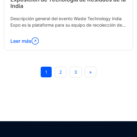
India
Descripción general del evento Waste Technology India
Expo es la plataforma para su equipo de recolección de
residuos municipales. Si desea exhibir su...
Leer más
Continúa
leyendo
"Waste
Technology
1
2
3
»
India
Expo"