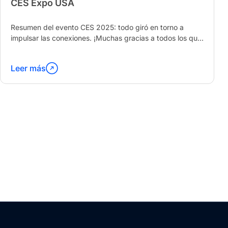
CES Expo USA
Resumen del evento CES 2025: todo giró en torno a
impulsar las conexiones. ¡Muchas gracias a todos los que
nos visitaron en la Expo! Desde...
Leer más
Continúa
leyendo
"CES
Expo
USA"