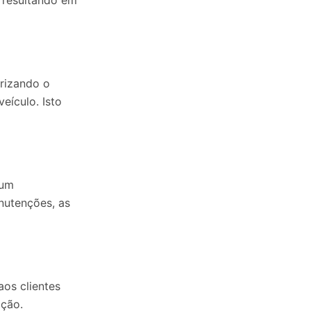
, resultando em
orizando o
eículo. Isto
 um
utenções, as
os clientes
ação.