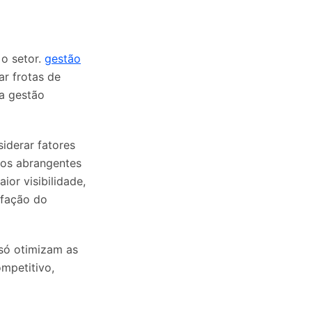
o setor.
gestão
ar frotas de
na gestão
iderar fatores
rios abrangentes
or visibilidade,
sfação do
só otimizam as
mpetitivo,