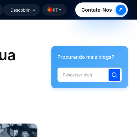
Contate-Nos
Descobrir
PT
sua
Procurando mais blogs?