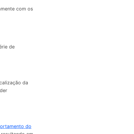
tamente com os
érie de
calização da
nder
portamento do