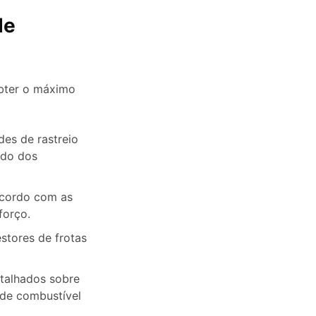
de
obter o máximo
es de rastreio
ado dos
acordo com as
forço.
estores de frotas
etalhados sobre
de combustível