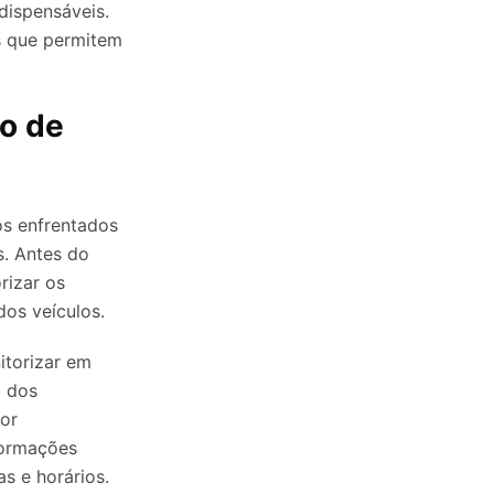
dispensáveis.
s que permitem
o de
os enfrentados
s. Antes do
rizar os
dos veículos.
itorizar em
o dos
ior
formações
s e horários.