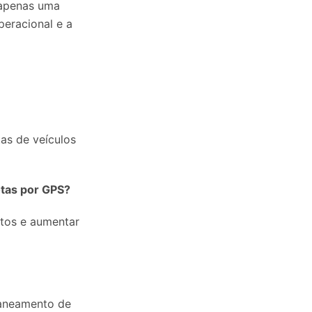
 apenas uma
eracional e a
tas de veículos
otas por GPS?
stos e aumentar
laneamento de