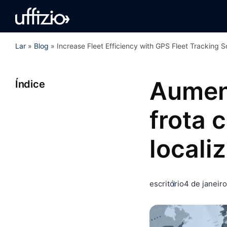
Lar
»
Blog
»
Increase Fleet Efficiency with GPS Fleet Tracking S
Aument
Índice
frota 
locali
escritório
4 de janeir