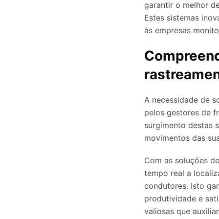
garantir o melhor d
Estes sistemas ino
às empresas monitori
Compreend
rastreamen
A necessidade de so
pelos gestores de f
surgimento destas s
movimentos das suas
Com as soluções de
tempo real a locali
condutores. Isto ga
produtividade e sat
valiosas que auxili