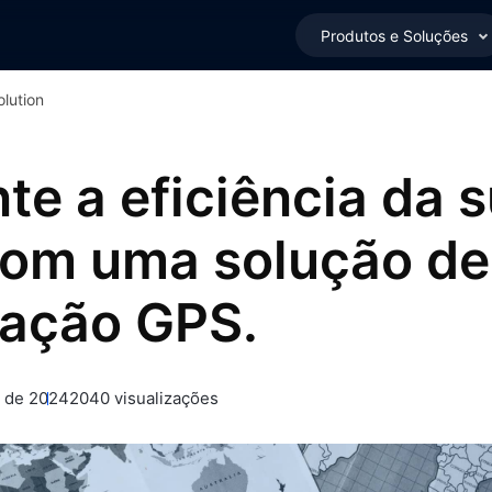
Produtos e Soluções
olution
e a eficiência da 
com uma solução de
zação GPS.
o de 2024
2040 visualizações