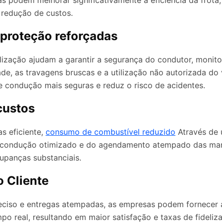
s podem melhorar significativamente a eficiência da frota
 redução de custos.
proteção reforçadas
lização ajudam a garantir a segurança do condutor, monit
de, as travagens bruscas e a utilização não autorizada do v
 condução mais seguras e reduz o risco de acidentes.
custos
s eficiente,
consumo de combustível reduzido
Através de
condução otimizado e do agendamento atempado das man
panças substanciais.
o Cliente
eciso e entregas atempadas, as empresas podem fornecer a
po real, resultando em maior satisfação e taxas de fideliz