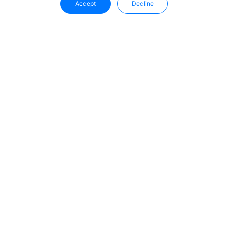
Accept
Decline
Restez Informé Avec Uffizio
Recevez directement dans votre boîte mail les dernières
analyses, mises à jour produits et tendances du secteur.