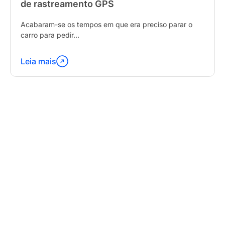
de rastreamento GPS
Acabaram-se os tempos em que era preciso parar o
carro para pedir...
Leia mais
Continue
lendo
"Latest
Trends
in
GPS
Tracking
Software"