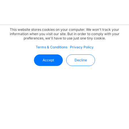
This website stores cookies on your computer. We won't track your
information when you visit our site. But in order to comply with your
preferences, we'll have to use just one tiny cookie.
Terms & Conditions
Privacy Policy
Accept
Decline
Fique Por Dentro Das Novidades
Da Uffizio
Receba as últimas informações, atualizações de
produtos e tendências do setor diretamente na sua caixa
de entrada.