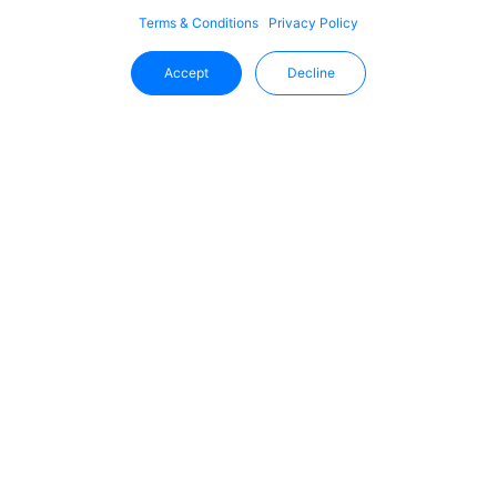
Terms & Conditions
Privacy Policy
Accept
Decline
Mantente Al Día Con Uffizio
Reciba las últimas novedades, actualizaciones de
productos y tendencias del sector directamente en su
bandeja de entrada.