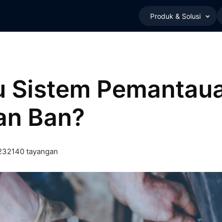
Produk & Solusi
tu Sistem Pemantau
an Ban?
23
2140 tayangan