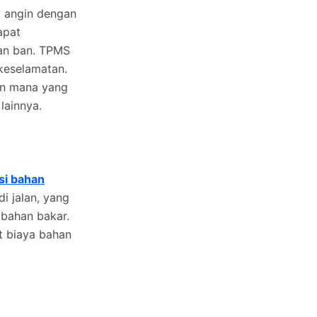
i angin dengan
apat
kan ban. TPMS
keselamatan.
an mana yang
lainnya.
si bahan
i jalan, yang
bahan bakar.
 biaya bahan