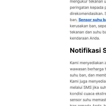
mengukur tekanan u
peringatan kepada p
direkomendasikan. 
ban.
Sensor suhu b
kerusakan ban, sep
tekanan dan suhu b
kendaraan Anda.
Notifikasi
Kami menyediakan a
wawasan berharga te
suhu ban, dan memb
Kami juga menyedia
melalui SMS jika su
kondisi cuaca ekst
sensor suhu memast
ban armada Anda, b