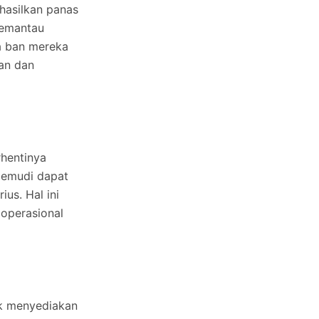
hasilkan panas
memantau
a ban mereka
an dan
hentinya
gemudi dapat
us. Hal ini
operasional
uk menyediakan