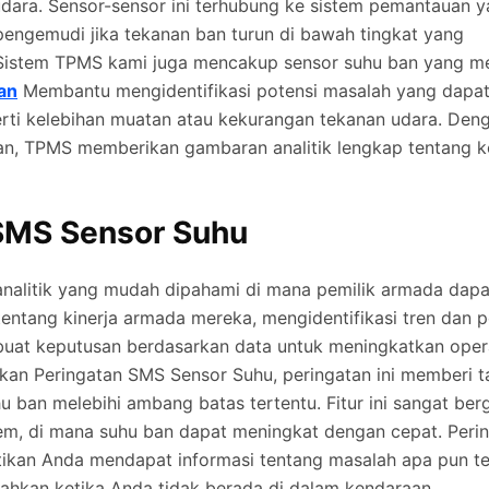
dara. Sensor-sensor ini terhubung ke sistem pemantauan 
engemudi jika tekanan ban turun di bawah tingkat yang
Sistem TPMS kami juga mencakup sensor suhu ban yang m
an
Membantu mengidentifikasi potensi masalah yang dap
erti kelebihan muatan atau kekurangan tekanan udara. De
an, TPMS memberikan gambaran analitik lengkap tentang k
 SMS Sensor Suhu
nalitik yang mudah dipahami di mana pemilik armada dap
ntang kinerja armada mereka, mengidentifikasi tren dan p
uat keputusan berdasarkan data untuk meningkatkan oper
kan Peringatan SMS Sensor Suhu, peringatan ini memberi 
hu ban melebihi ambang batas tertentu. Fitur ini sangat be
rem, di mana suhu ban dapat meningkat dengan cepat. Per
ikan Anda mendapat informasi tentang masalah apa pun te
ahkan ketika Anda tidak berada di dalam kendaraan.