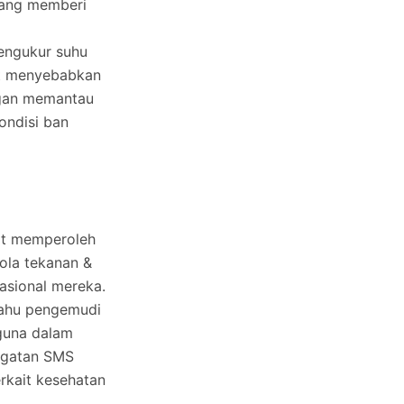
yang memberi
engukur suhu
at menyebabkan
ngan memantau
ondisi ban
at memperoleh
ola tekanan &
asional mereka.
tahu pengemudi
rguna dalam
ingatan SMS
rkait kesehatan