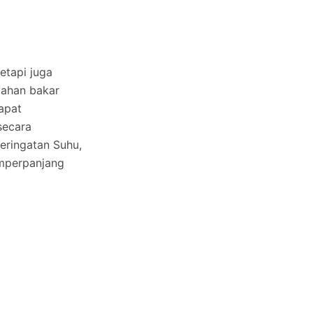
etapi juga
bahan bakar
apat
secara
eringatan Suhu,
mperpanjang