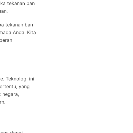
ika tekanan ban
aan.
pa tekanan ban
mada Anda. Kita
peran
. Teknologi ini
ertentu, yang
 negara,
rn.
rena dapat