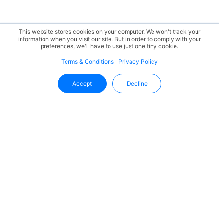
This website stores cookies on your computer. We won't track your
information when you visit our site. But in order to comply with your
preferences, we'll have to use just one tiny cookie.
Terms & Conditions
Privacy Policy
Accept
Decline
Mantente Al Día Con Uffizio
Reciba las últimas novedades, actualizaciones de
productos y tendencias del sector directamente en su
bandeja de entrada.