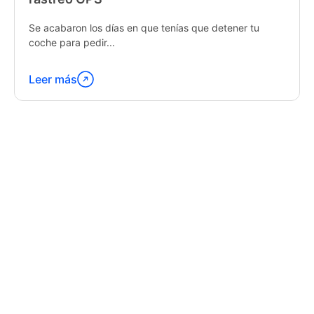
Se acabaron los días en que tenías que detener tu
coche para pedir...
Leer más
Continúa
leyendo
"Latest
Trends
in
GPS
Tracking
Software"