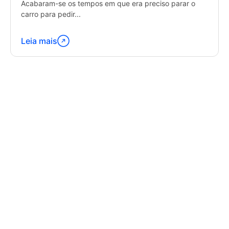
Acabaram-se os tempos em que era preciso parar o
carro para pedir...
Leia mais
Continue
lendo
"Latest
Trends
in
GPS
Tracking
Software"