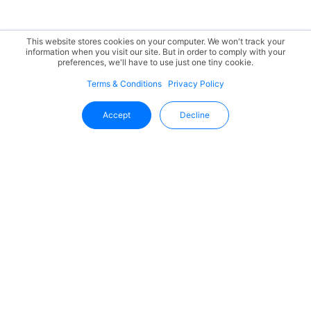
This website stores cookies on your computer. We won't track your
information when you visit our site. But in order to comply with your
preferences, we'll have to use just one tiny cookie.
Terms & Conditions
Privacy Policy
Accept
Decline
Fique Por Dentro Das Novidades
Da Uffizio
Receba as últimas informações, atualizações de produtos
e tendências do setor diretamente na sua caixa de
entrada.