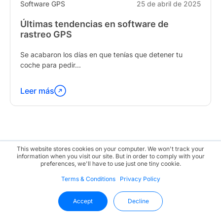
Software GPS
25 de abril de 2025
Últimas tendencias en software de
rastreo GPS
Se acabaron los días en que tenías que detener tu
coche para pedir...
Leer más
Continúa
leyendo
"Latest
Trends
in
This website stores cookies on your computer. We won't track your
GPS
information when you visit our site. But in order to comply with your
preferences, we'll have to use just one tiny cookie.
Tracking
Software"
Terms & Conditions
Privacy Policy
Accept
Decline