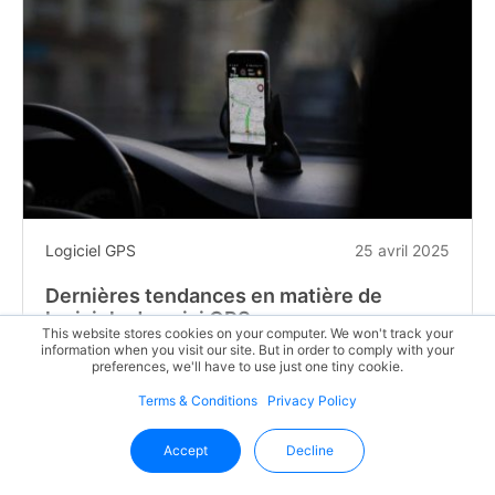
Logiciel GPS
25 avril 2025
Dernières tendances en matière de
logiciels de suivi GPS
This website stores cookies on your computer. We won't track your
information when you visit our site. But in order to comply with your
Fini le temps où il fallait se garer sur le bas-côté pour
preferences, we'll have to use just one tiny cookie.
demander...
Terms & Conditions
Privacy Policy
En savoir plus
Accept
Decline
Poursuivez
la