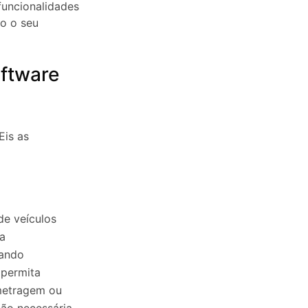
funcionalidades
do o seu
oftware
Eis as
de veículos
a
tando
 permita
metragem ou