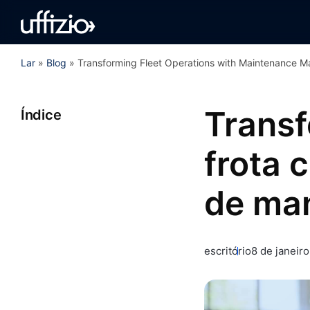
Lar
»
Blog
»
Transforming Fleet Operations with Maintenance 
Transf
Índice
frota 
de ma
escritório
8 de janeir