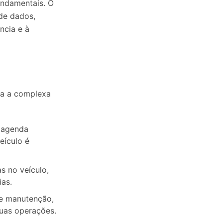
undamentais. O
de dados,
ncia e à
ca a complexa
e agenda
eículo é
s no veículo,
ias.
de manutenção,
suas operações.