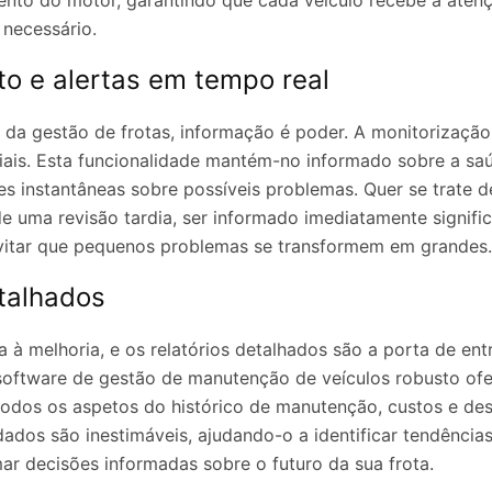
nto do motor, garantindo que cada veículo recebe a atenç
necessário.
o e alertas em tempo real
a gestão de frotas, informação é poder. A monitorização
iais. Esta funcionalidade mantém-no informado sobre a saú
es instantâneas sobre possíveis problemas. Quer se trate 
e uma revisão tardia, ser informado imediatamente signifi
vitar que pequenos problemas se transformem em grandes.
etalhados
 à melhoria, e os relatórios detalhados são a porta de ent
oftware de gestão de manutenção de veículos robusto ofer
todos os aspetos do histórico de manutenção, custos e d
 dados são inestimáveis, ajudando-o a identificar tendênci
ar decisões informadas sobre o futuro da sua frota.