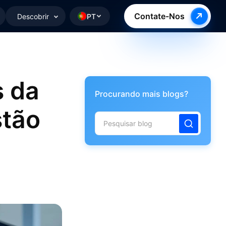
Contate-Nos
Descobrir
PT
s da
Procurando mais blogs?
stão