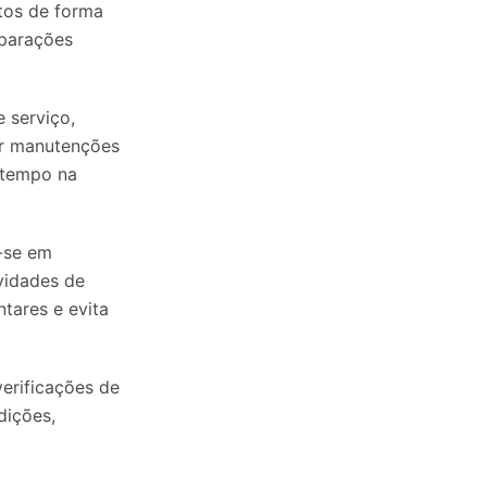
tos de forma
eparações
 serviço,
ar manutenções
 tempo na
-se em
vidades de
tares e evita
erificações de
dições,