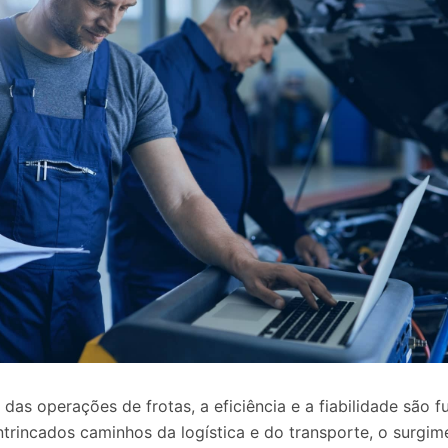
as operações de frotas, a eficiência e a fiabilidade são 
trincados caminhos da logística e do transporte, o surgim