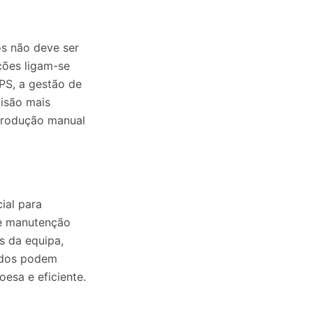
os não deve ser
ções ligam-se
PS, a gestão de
visão mais
ntrodução manual
ial para
de manutenção
s da equipa,
todos podem
esa e eficiente.