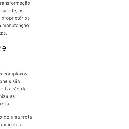
transformação.
ssidade, as
 proprietários
de manutenção
tas.
de
os complexos
onais são
torização da
miza as
rota.
o de uma frota
riamente o