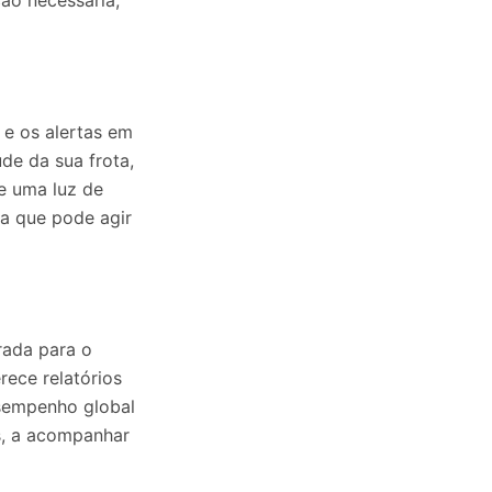
ão necessária,
 e os alertas em
de da sua frota,
de uma luz de
ca que pode agir
rada para o
ece relatórios
esempenho global
as, a acompanhar