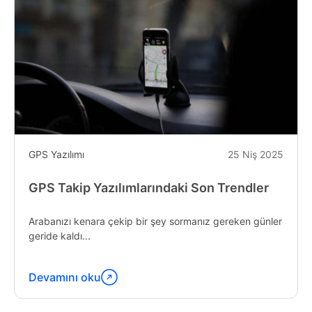
GPS Yazılımı
25 Niş 2025
GPS Takip Yazılımlarındaki Son Trendler
Arabanızı kenara çekip bir şey sormanız gereken günler
geride kaldı...
Devamını oku
"Latest
Trends