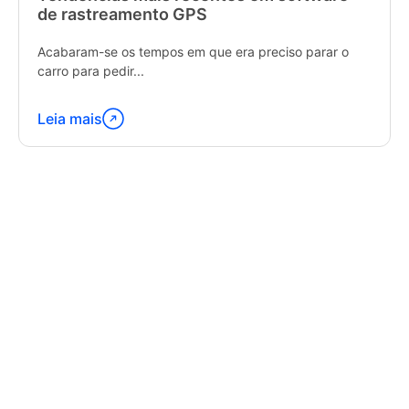
de rastreamento GPS
Acabaram-se os tempos em que era preciso parar o
carro para pedir...
Leia mais
Continue
lendo
"Latest
Trends
in
GPS
Tracking
Software"