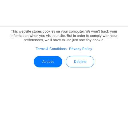
This website stores cookies on your computer. We won't track your
information when you visit our site. But in order to comply with your
preferences, we'll have to use just one tiny cookie.
Terms & Conditions
Privacy Policy
Accept
Decline
Fique Por Dentro Das Novidades
Da Uffizio
Receba as últimas informações, atualizações de produtos
e tendências do setor diretamente na sua caixa de
entrada.