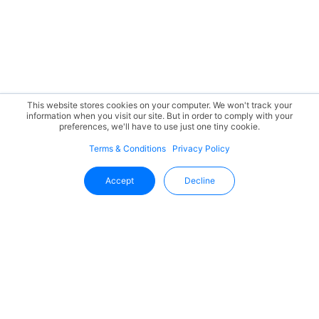
This website stores cookies on your computer. We won't track your
information when you visit our site. But in order to comply with your
preferences, we'll have to use just one tiny cookie.
Terms & Conditions
Privacy Policy
Accept
Decline
Uffizio'dan Gelişmeleri Takip Edin
En güncel bilgilere, ürün güncellemelerine ve sektör
trendlerine doğrudan e-posta kutunuzdan ulaşın.