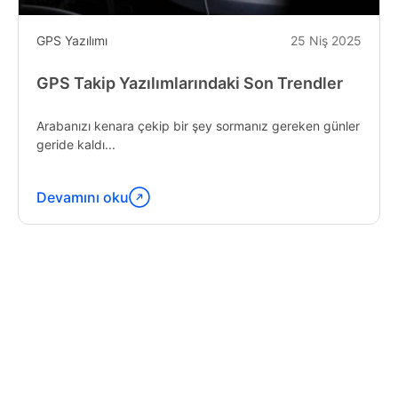
GPS Yazılımı
25 Niş 2025
GPS Takip Yazılımlarındaki Son Trendler
Arabanızı kenara çekip bir şey sormanız gereken günler
geride kaldı...
Devamını oku
"Latest
Trends
in
GPS
Tracking
Software"
yazısını
okumaya
devam