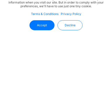
information when you visit our site. But in order to comply with your
preferences, we'll have to use just one tiny cookie.
Terms & Conditions
Privacy Policy
Accept
Decline
Mantente Al Día Con Uffizio
Reciba las últimas novedades, actualizaciones de
productos y tendencias del sector directamente en su
bandeja de entrada.