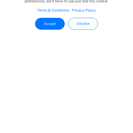
preferences, we'll have to use just one tiny cookie.
Terms & Conditions
Privacy Policy
Accept
Decline
Mantente Al Día Con Uffizio
Reciba las últimas novedades, actualizaciones de
productos y tendencias del sector directamente en su
bandeja de entrada.