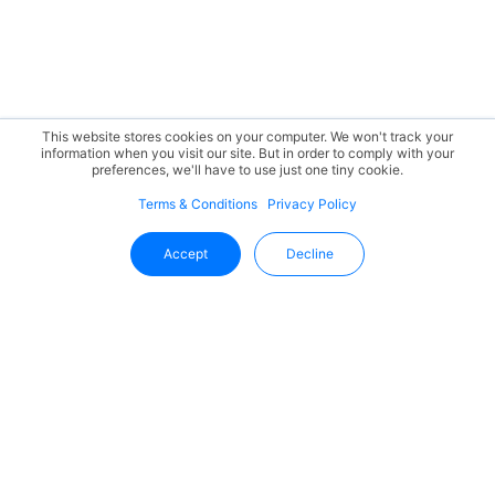
This website stores cookies on your computer. We won't track your
information when you visit our site. But in order to comply with your
preferences, we'll have to use just one tiny cookie.
Terms & Conditions
Privacy Policy
Accept
Decline
Mantente Al Día Con Uffizio
Reciba las últimas novedades, actualizaciones de
productos y tendencias del sector directamente en su
bandeja de entrada.