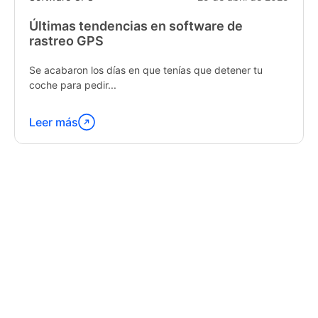
Últimas tendencias en software de
rastreo GPS
Se acabaron los días en que tenías que detener tu
coche para pedir...
Leer más
Continúa
leyendo
"Latest
Trends
in
GPS
Tracking
Software"