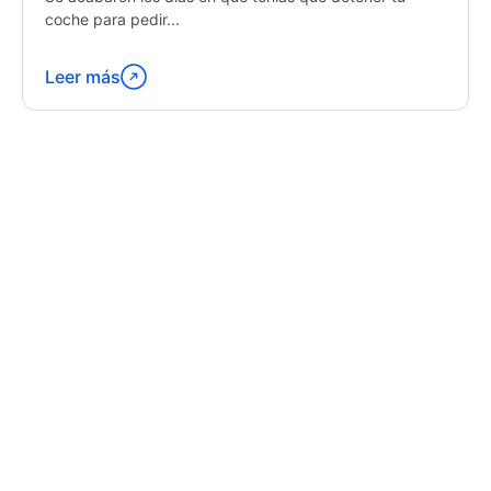
coche para pedir...
Leer más
Continúa
leyendo
"Latest
Trends
in
GPS
Tracking
Software"