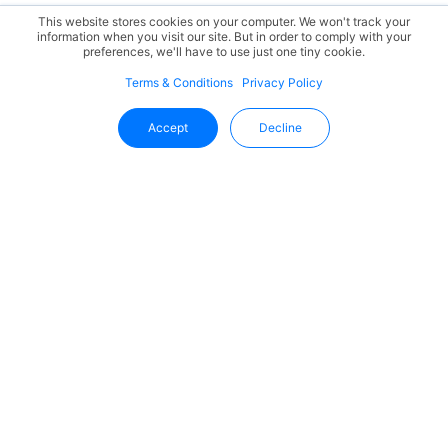
This website stores cookies on your computer. We won't track your
information when you visit our site. But in order to comply with your
preferences, we'll have to use just one tiny cookie.
Terms & Conditions
Privacy Policy
Accept
Decline
Mantente Al Día Con Uffizio
Reciba las últimas novedades, actualizaciones de
productos y tendencias del sector directamente en su
bandeja de entrada.