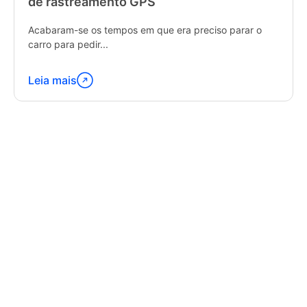
de rastreamento GPS
Acabaram-se os tempos em que era preciso parar o
carro para pedir...
Leia mais
Continue
lendo
"Latest
Trends
in
GPS
Tracking
Software"