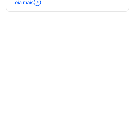
Leia mais
Continue
lendo
"Latest
Trends
in
GPS
Tracking
Software"