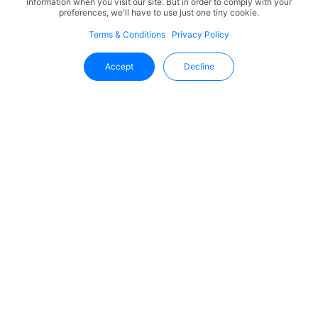
information when you visit our site. But in order to comply with your
preferences, we'll have to use just one tiny cookie.
Terms & Conditions
Privacy Policy
Accept
Decline
Fique Por Dentro Das Novidades
Da Uffizio
Receba as últimas informações, atualizações de produtos
e tendências do setor diretamente na sua caixa de
entrada.