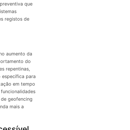
preventiva que
sistemas
s registos de
 no aumento da
portamento do
es repentinas,
o específica para
ização em tempo
 funcionalidades
s de geofencing
inda mais a
cessível