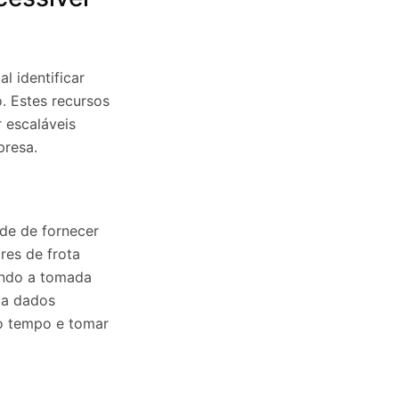
l identificar
. Estes recursos
scaláveis ​​
presa.
ade de fornecer
res de frota
tando a tomada
 a dados
do tempo e tomar