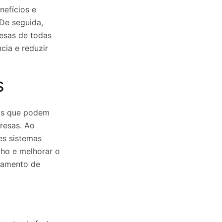
nefícios e
 De seguida,
esas de todas
cia e reduzir
S
ios que podem
presas. Ao
es sistemas
lho e melhorar o
reamento de