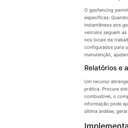
O geofencing permit
específicas. Quando 
instantâneos aos ges
veículos seguem as
nos locais de traba
configurados para u
manutenção, ajudan
Relatórios e 
Um recurso abrangen
prática. Procure si
combustível, o comp
informação pode aju
última análise, ger
Implementa