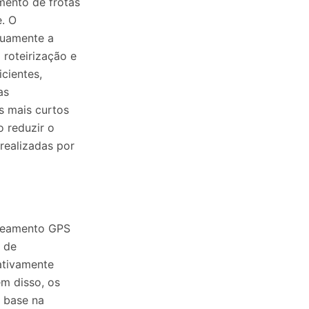
mento de frotas
e. O
nuamente a
 roteirização e
cientes,
as
s mais curtos
 reduzir o
realizadas por
treamento GPS
 de
ativamente
ém disso, os
 base na