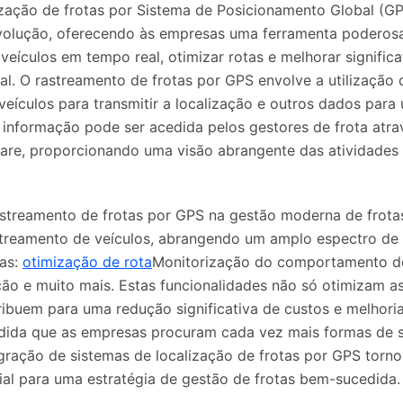
ização de frotas por Sistema de Posicionamento Global (GP
volução, oferecendo às empresas uma ferramenta poderos
 veículos em tempo real, otimizar rotas e melhorar signific
al. O rastreamento de frotas por GPS envolve a utilização 
veículos para transmitir a localização e outros dados para
a informação pode ser acedida pelos gestores de frota atra
are, proporcionando uma visão abrangente das atividades 
streamento de frotas por GPS na gestão moderna de frotas
treamento de veículos, abrangendo um amplo espectro de 
ras:
otimização de rota
Monitorização do comportamento d
ão e muito mais. Estas funcionalidades não só otimizam a
buem para uma redução significativa de custos e melhori
dida que as empresas procuram cada vez mais formas de
egração de sistemas de localização de frotas por GPS torn
al para uma estratégia de gestão de frotas bem-sucedida.