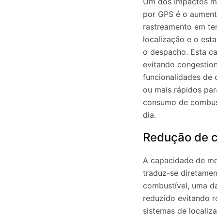
Um dos impactos ma
por GPS é o aumento
rastreamento em tem
localização e o est
o despacho. Esta ca
evitando congestion
funcionalidades de 
ou mais rápidos par
consumo de combust
dia.
Redução de 
A capacidade de mon
traduz-se diretame
combustível, uma da
reduzido evitando r
sistemas de locali