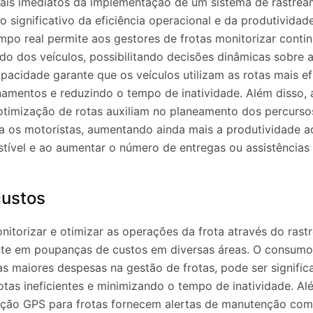
is imediatos da implementação de um sistema de rastrea
 significativo da eficiência operacional e da produtividad
po real permite aos gestores de frotas monitorizar conti
ado dos veículos, possibilitando decisões dinâmicas sobre a
pacidade garante que os veículos utilizam as rotas mais efi
amentos e reduzindo o tempo de inatividade. Além disso, 
otimização de rotas auxiliam no planeamento dos percurso
a os motoristas, aumentando ainda mais a produtividade ao
ível e ao aumentar o número de entregas ou assistências 
custos
itorizar e otimizar as operações da frota através do ras
nte em poupanças de custos em diversas áreas. O consumo
s maiores despesas na gestão de frotas, pode ser signific
otas ineficientes e minimizando o tempo de inatividade. Al
zação GPS para frotas fornecem alertas de manutenção com