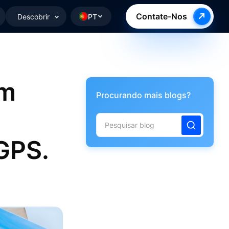
Contate-Nos
Descobrir
PT
om
Procurando mais blogs?
 GPS.