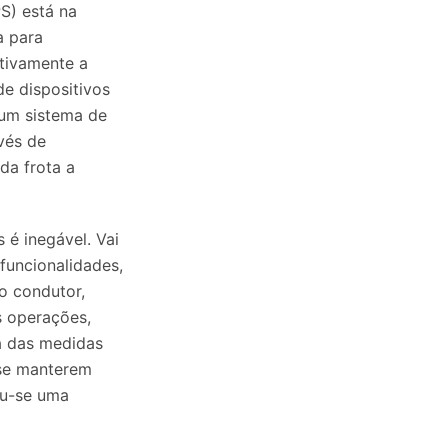
S) está na
a para
ativamente a
de dispositivos
 um sistema de
vés de
da frota a
 é inegável. Vai
funcionalidades,
o condutor,
s operações,
a das medidas
 se manterem
ou-se uma