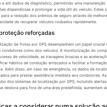
lo e em dados de diagnóstico, permitindo uma manutenção 
ões dispendiosas e prolongar a vida útil do veículo. Estes 
para a redução dos prémios de seguro através de melhore
acidade de recuperar veículos roubados rapidamente.
proteção reforçadas
alização de frotas por GPS desempenham um papel crucial
s condutores como dos veículos. A monitorização do com
cesso de velocidade, as travagens bruscas e as aceleraçõ
ficar hábitos de condução arriscados e facilitar a formaçã
ça. Além disso, em caso de emergência, os dados de local
izados para prestar assistência imediata aos condutores. As
bo dos sistemas de localização por GPS, incluindo alerta
e desloca para fora de uma área predefinida, aumentam a
icas a considerar numa solução a