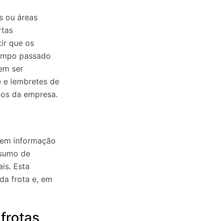
s ou áreas
rtas
tir que os
tempo passado
dem ser
e e lembretes de
tos da empresa.
s em informação
nsumo de
is. Esta
da frota e, em
frotas