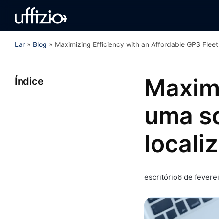
Lar
»
Blog
»
Maximizing Efficiency with an Affordable GPS Fleet
Maximi
Índice
uma so
locali
escritório
6 de fevere