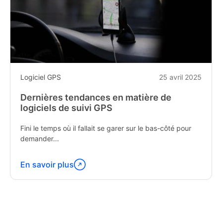
Logiciel GPS
25 avril 2025
Dernières tendances en matière de
logiciels de suivi GPS
Fini le temps où il fallait se garer sur le bas-côté pour
demander...
En savoir plus
Poursuivez
la
lecture
de
«