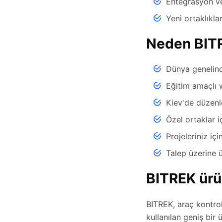
Entegrasyon ve
Yeni ortaklıkla
Neden BIT
Dünya genelind
Eğitim amaçlı 
Kiev'de düzenle
Özel ortaklar iç
Projeleriniz i
Talep üzerine 
BITREK ürü
BITREK, araç kontrol
kullanılan geniş bir