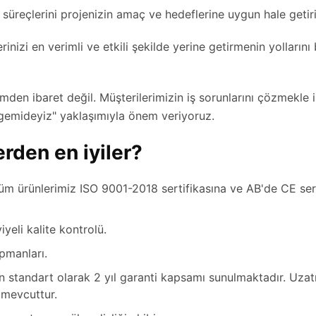
 süreçlerini projenizin amaç ve hedeflerine uygun hale geti
rinizi en verimli ve etkili şekilde yerine getirmenin yolların
den ibaret değil. Müşterilerimizin iş sorunlarını çözmekle ilg
 gemideyiz" yaklaşımıyla önem veriyoruz.
erden en iyiler?
Tüm ürünlerimiz ISO 9001-2018 sertifikasına ve AB'de CE ser
yeli kalite kontrolü.
pmanları.
n standart olarak 2 yıl garanti kapsamı sunulmaktadır. Uzat
 mevcuttur.