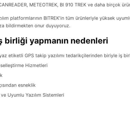
ANREADER, METEOTREK, BI 910 TREK ve daha birçok ürün
zılım platformlarının BITREK'in tüm ürünleriyle yüksek uyum
za bildirmekten onur duyuyoruz.
 iş birliği yapmanın nedenleri
z etiketli GPS takip yazılımı tedarikçilerinden biriyle iş birl
elleştirme Hizmetleri
ek
çısından esneklik
u ve Uyumlu Yazılım Sistemleri