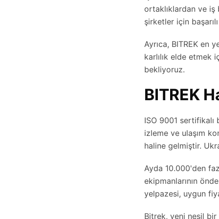
ortaklıklardan ve iş 
şirketler için başarı
Ayrıca, BITREK en y
karlılık elde etmek 
bekliyoruz.
BITREK H
ISO 9001 sertifikalı
izleme ve ulaşım kon
haline gelmiştir. Uk
Ayda 10.000'den faz
ekipmanlarının önde 
yelpazesi, uygun fiya
Bitrek, yeni nesil bi