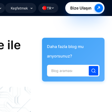
Bize Ulaşın
Keşfetmek
TR
 ile
Daha fazla blog mu
arıyorsunuz?