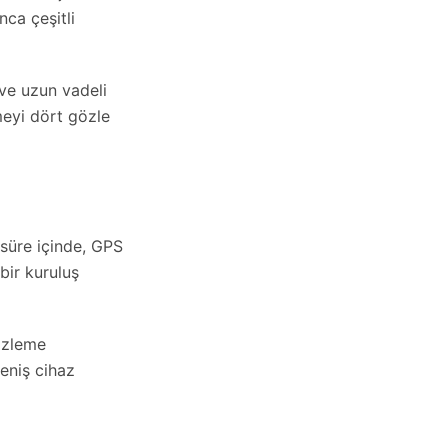
nca çeşitli
ve uzun vadeli
meyi dört gözle
 süre içinde, GPS
bir kuruluş
izleme
geniş cihaz