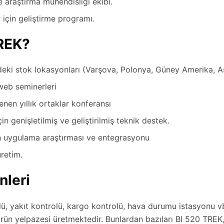
 araştırma mühendisliği ekibi.
r için geliştirme programı.
REK?
eki stok lokasyonları (Varşova, Polonya, Güney Amerika, 
web seminerleri
nen yıllık ortaklar konferansı
in genişletilmiş ve geliştirilmiş teknik destek.
çin uygulama araştırması ve entegrasyonu
üretim.
nleri
ü, yakıt kontrolü, kargo kontrolü, hava durumu istasyonu v
 ürün yelpazesi üretmektedir. Bunlardan bazıları BI 520 TREK