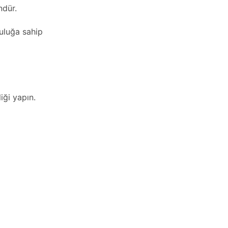
dür.
luluğa sahip
iği yapın.