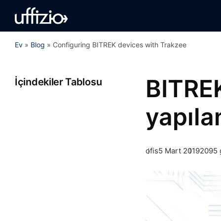
Ev
»
Blog
»
Configuring BITREK devices with Trakzee
BITREK
İçindekiler Tablosu
yapıla
ofis
5 Mart 2019
2095 