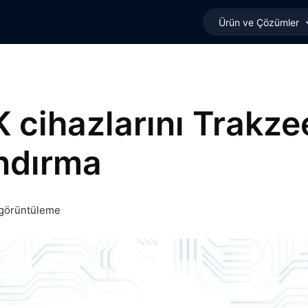
Ürün ve Çözümler
 cihazlarını Trakzee
ndırma
görüntüleme