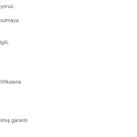
riyoruz.
ı bulmaya
ili.
tifikasına
ılmış garanti