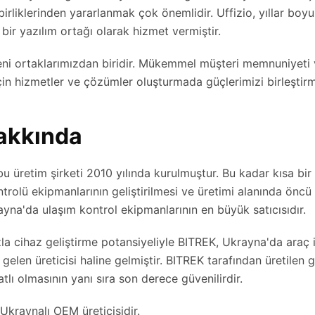
birliklerinden yararlanmak çok önemlidir. Uffizio, yıllar boyu
lı bir yazılım ortağı olarak hizmet vermiştir.
eni ortaklarımızdan biridir. Mükemmel müşteri memnuniyeti 
için hizmetler ve çözümler oluşturmada güçlerimizi birleştir
akkında
 bu üretim şirketi 2010 yılında kurulmuştur. Bu kadar kısa bir
trolü ekipmanlarının geliştirilmesi ve üretimi alanında öncü 
rayna'da ulaşım kontrol ekipmanlarının en büyük satıcısıdır.
la cihaz geliştirme potansiyeliyle BITREK, Ukrayna'da araç 
gelen üreticisi haline gelmiştir. BITREK tarafından üretilen 
tlı olmasının yanı sıra son derece güvenilirdir.
r Ukraynalı OEM üreticisidir.