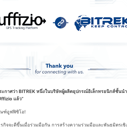
ระกาศว่า BITREK หนึ่งในบริษัทผู้ผลิตอุปกรณ์อิเล็กทรอนิกส์ชั้นน
ffizio แล้ว”
ฑ์อูฟฟิซิโอ!
า ธุรกิจจะดีขึ้นเมื่อร่วมมือกัน การสร้างความร่วมมือและพันธมิตรเช