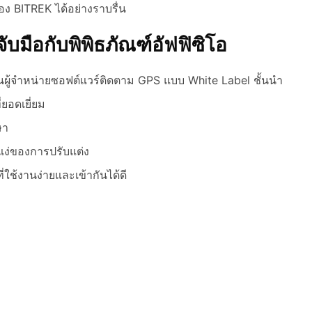
อง BITREK ได้อย่างราบรื่น
จับมือกับพิพิธภัณฑ์อัฟฟิซิโอ
ในผู้จำหน่ายซอฟต์แวร์ติดตาม GPS แบบ White Label ชั้นนำ
่ยอดเยี่ยม
ษา
แง่ของการปรับแต่ง
่ใช้งานง่ายและเข้ากันได้ดี