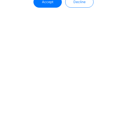
Accept
Decline
ติดตามข่าวสารล่าสุดจาก Uffizio ได้ที่
นี่
รับข้อมูลเชิงลึก ข้อมูลอัปเดตผลิตภัณฑ์ และแนวโน้ม
อุตสาหกรรมล่าสุดโดยตรงในกล่องจดหมายของคุณ