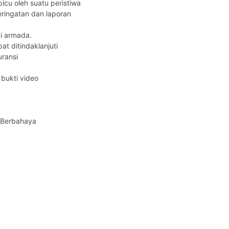
u oleh suatu peristiwa
ringatan dan laporan
i armada.
t ditindaklanjuti
ransi
bukti video
 Berbahaya