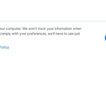
your computer. We won't track your information when
o comply with your preferences, we'll have to use just
Policy
p Terupdate Dengan Uf
san terbaru, pembaruan produk, dan tren industri langsung di kot