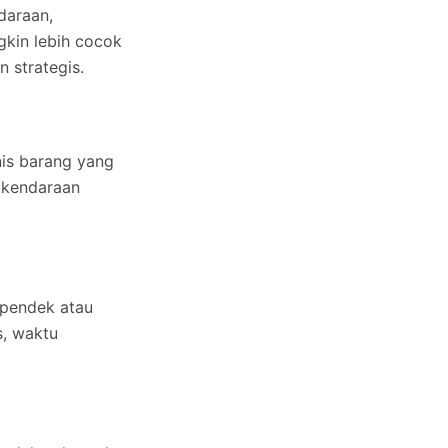
daraan,
gkin lebih cocok
 strategis.
nis barang yang
 kendaraan
rpendek atau
s, waktu