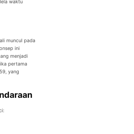
dela waktu
ali muncul pada
onsep ini
yang menjadi
tika pertama
59, yang
endaraan
i: