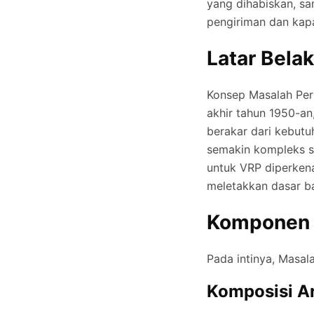
yang dihabiskan, sa
pengiriman dan kap
Latar Bela
Konsep Masalah Per
akhir tahun 1950-an
berakar dari kebut
semakin kompleks se
untuk VRP diperken
meletakkan dasar ba
Komponen 
Pada intinya, Masal
Komposisi A