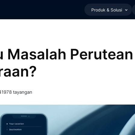
Produk & Solusi
u Masalah Perutean
raan?
4
1978 tayangan