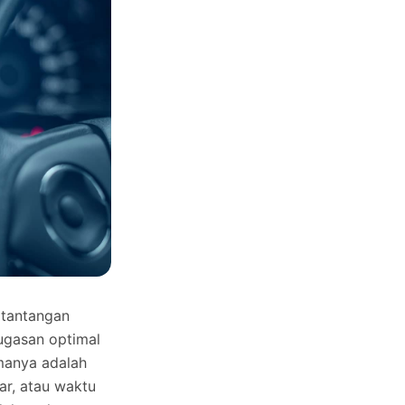
 tantangan
nugasan optimal
manya adalah
r, atau waktu