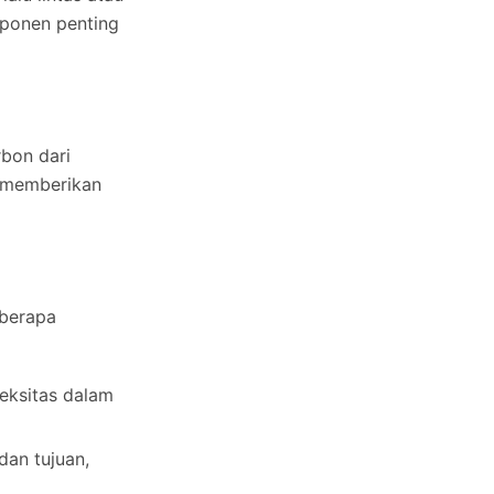
mponen penting
bon dari
t memberikan
eberapa
eksitas dalam
dan tujuan,