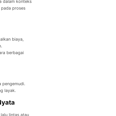
ma dalam konteks
s pada proses
alkan biaya,
n.
ara berbagai
a pengemudi.
g layak.
Nyata
alu lintas atau