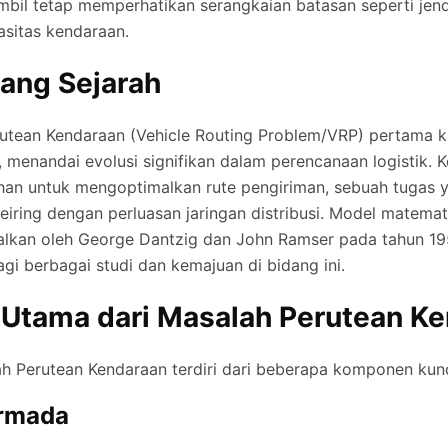
mbil tetap memperhatikan serangkaian batasan seperti jen
asitas kendaraan.
kang Sejarah
utean Kendaraan (Vehicle Routing Problem/VRP) pertama k
, menandai evolusi signifikan dalam perencanaan logistik. K
uhan untuk mengoptimalkan rute pengiriman, sebuah tugas 
iring dengan perluasan jaringan distribusi. Model matema
alkan oleh George Dantzig dan John Ramser pada tahun 19
gi berbagai studi dan kemajuan di bidang ini.
Utama dari
Masalah Perutean K
ah Perutean Kendaraan terdiri dari beberapa komponen kunc
rmada