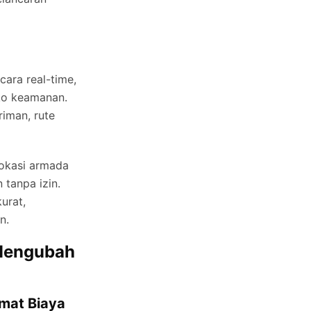
ara real-time,
iko keamanan.
riman, rute
okasi armada
tanpa izin.
urat,
n.
Mengubah
emat Biaya