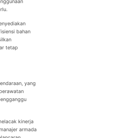
penggunaan
lu.
enyediakan
isiensi bahan
ilkan
ar tetap
kendaraan, yang
 perawatan
 mengganggu
lacak kinerja
 manajer armada
elancaran