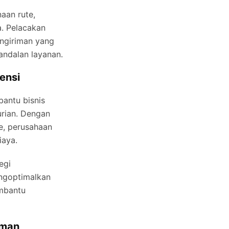
aan rute,
. Pelacakan
ngiriman yang
ndalan layanan.
ensi
antu bisnis
rian. Dengan
te, perusahaan
iaya.
egi
engoptimalkan
embantu
Aman