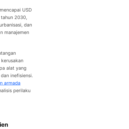
n mencapai USD
 tahun 2030,
rbanisasi, dan
kan manajemen
antangan
a kerusakan
pa alat yang
an inefisiensi.
en armada
lisis perilaku
ien