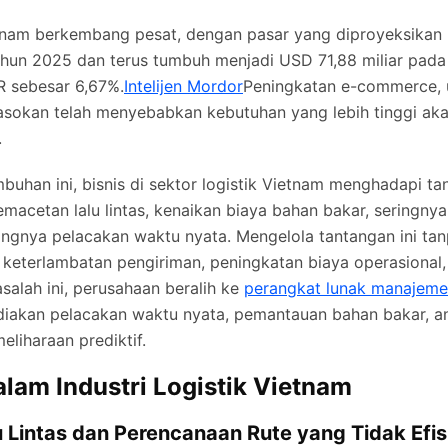
Vietnam berkembang pesat, dengan pasar yang diproyeksika
ahun 2025 dan terus tumbuh menjadi USD 71,88 miliar pada
 sebesar 6,67%.
Intelijen Mordor
Peningkatan e-commerce, u
pasokan telah menyebabkan kebutuhan yang lebih tinggi a
.
mbuhan ini, bisnis di sektor logistik Vietnam menghadapi t
kemacetan lalu lintas, kenaikan biaya bahan bakar, seringny
ngnya pelacakan waktu nyata. Mengelola tantangan ini tan
eterlambatan pengiriman, peningkatan biaya operasional, d
alah ini, perusahaan beralih ke
perangkat lunak manajem
akan pelacakan waktu nyata, pemantauan bahan bakar, ana
liharaan prediktif.
lam Industri Logistik Vietnam
 Lintas dan Perencanaan Rute yang Tidak Efis