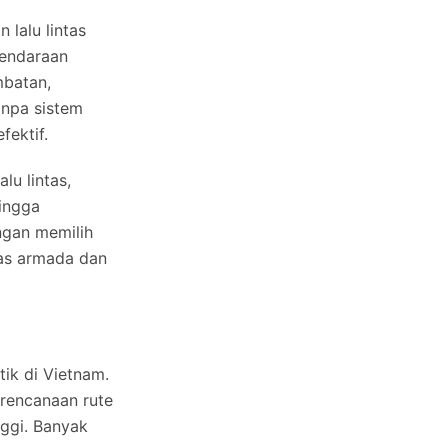
lalu lintas
Kendaraan
mbatan,
anpa sistem
fektif.
u lintas,
hingga
ngan memilih
tas armada dan
ik di Vietnam.
erencanaan rute
nggi. Banyak