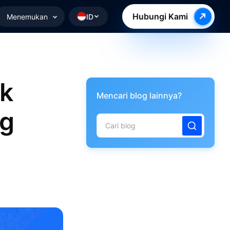
Hubungi Kami
Menemukan
ID
uk
Mencari blog lainnya?
ng