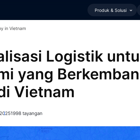
Produk & Solusi
my in Vietnam
lisasi Logistik unt
mi yang Berkemba
di Vietnam
 2025
1998 tayangan