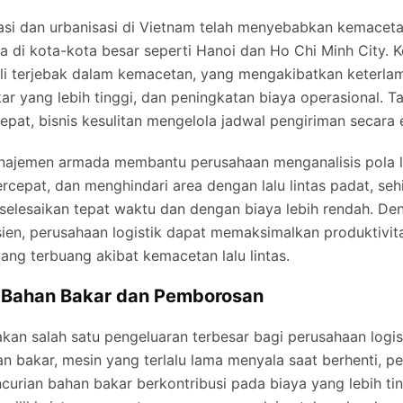
i dan urbanisasi di Vietnam telah menyebabkan kemacetan 
a di kota-kota besar seperti Hanoi dan Ho Chi Minh City. 
li terjebak dalam kemacetan, yang mengakibatkan keterla
r yang lebih tinggi, dan peningkatan biaya operasional. T
epat, bisnis kesulitan mengelola jadwal pengiriman secara e
najemen armada membantu perusahaan menganalisis pola lal
rcepat, dan menghindari area dengan lalu lintas padat, se
selesaikan tepat waktu dan dengan biaya lebih rendah. De
isien, perusahaan logistik dapat memaksimalkan produktivi
ng terbuang akibat kemacetan lalu lintas.
 Bahan Bakar dan Pemborosan
an salah satu pengeluaran terbesar bagi perusahaan logist
an bakar, mesin yang terlalu lama menyala saat berhenti, p
curian bahan bakar berkontribusi pada biaya yang lebih ti