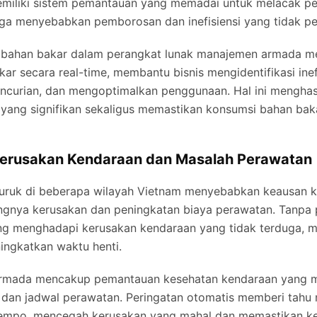
memiliki sistem pemantauan yang memadai untuk melacak 
ga menyebabkan pemborosan dan inefisiensi yang tidak per
 bahan bakar dalam perangkat lunak manajemen armada m
ar secara real-time, membantu bisnis mengidentifikasi inef
ncurian, dan mengoptimalkan penggunaan. Hal ini menghas
yang signifikan sekaligus memastikan konsumsi bahan bak
 Kerusakan Kendaraan dan Masalah Perawatan
 buruk di beberapa wilayah Vietnam menyebabkan keausan 
ngnya kerusakan dan peningkatan biaya perawatan. Tanpa
ering menghadapi kerusakan kendaraan yang tidak terduga,
ingkatkan waktu henti.
rmada mencakup pemantauan kesehatan kendaraan yang me
, dan jadwal perawatan. Peringatan otomatis memberi tahu
 tempo, mencegah kerusakan yang mahal dan memastikan k