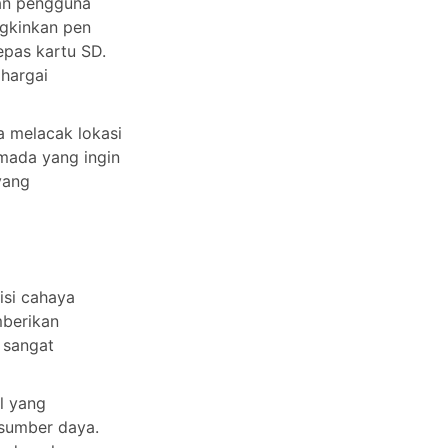
an pengguna
ngkinkan pen
epas kartu SD.
hargai
a melacak lokasi
mada yang ingin
yang
si cahaya
mberikan
 sangat
l yang
 sumber daya.