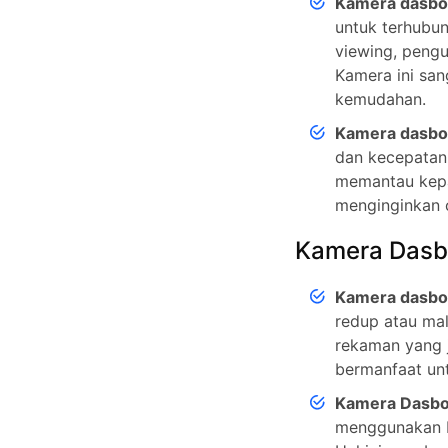
Kamera dasbo
untuk terhubun
viewing, peng
Kamera ini sa
kemudahan.
Kamera dasbo
dan kecepatan 
memantau kepa
menginginkan c
Kamera Dasb
Kamera dasbor
redup atau ma
rekaman yang 
bermanfaat unt
Kamera Dasbor
menggunakan b