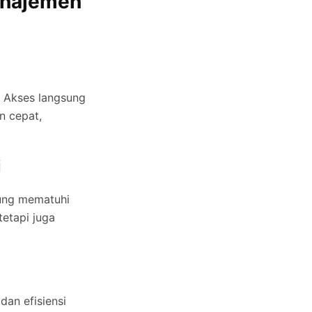
anajemen
 Akses langsung
n cepat,
i
ung mematuhi
etapi juga
an efisiensi