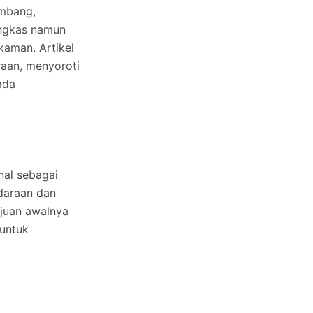
mbang,
ingkas namun
aman. Artikel
raan, menyoroti
ada
al sebagai
daraan dan
ujuan awalnya
untuk