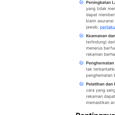
Peningkatan 
yang tidak mem
dapat memberik
klaim asurans
jawab.
perila
Keamanan dan
terlindungi dar
menerus berfu
rekaman berhar
Penghematan 
tak terbantah
penghematan bi
Pelatihan dan
cara yang san
rekaman dapat 
memastikan ar