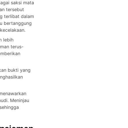
agai saksi mata
an tersebut
 terlibat dalam
ku bertanggung
 kecelakaan.
 lebih
aman terus-
emberikan
kan bukti yang
nghasilkan
 menawarkan
udi. Meninjau
 sehingga