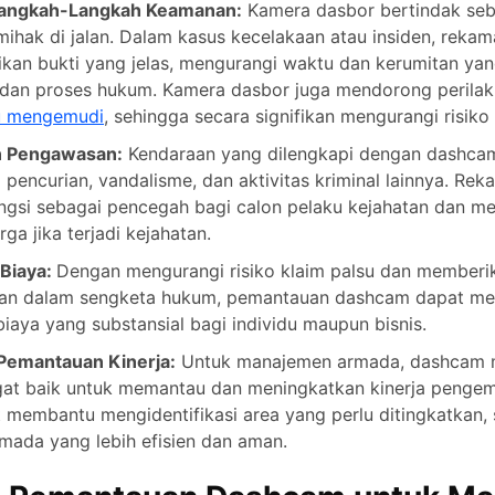
Langkah-Langkah Keamanan:
Kamera dasbor bertindak seb
ihak di jalan. Dalam kasus kecelakaan atau insiden, rekam
an bukti yang jelas, mengurangi waktu dan kerumitan yang
i dan proses hukum. Kamera dasbor juga mendorong perila
ku mengemudi
, sehingga secara signifikan mengurangi risiko
 Pengawasan:
Kendaraan yang dilengkapi dengan dashcam
i pencurian, vandalisme, dan aktivitas kriminal lainnya. Rek
ngsi sebagai pencegah bagi calon pelaku kejahatan dan m
ga jika terjadi kejahatan.
Biaya:
Dengan mengurangi risiko klaim palsu dan memberi
kan dalam sengketa hukum, pemantauan dashcam dapat me
aya yang substansial bagi individu maupun bisnis.
 Pemantauan Kinerja:
Untuk manajemen armada, dashcam
gat baik untuk memantau dan meningkatkan kinerja pengem
membantu mengidentifikasi area yang perlu ditingkatkan,
mada yang lebih efisien dan aman.