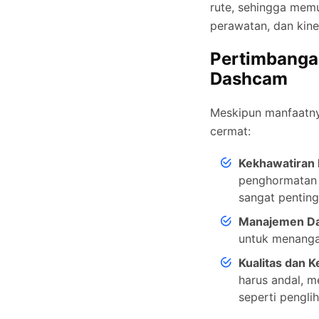
rute, sehingga mem
perawatan, dan kine
Pertimbanga
Dashcam
Meskipun manfaatny
cermat:
Kekhawatiran P
penghormatan 
sangat penting
Manajemen Da
untuk menanga
Kualitas dan K
harus andal, m
seperti pengl