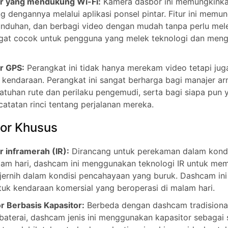
r yang mendukung Wi-Fi:
Kamera dasbor ini memungkink
g dengannya melalui aplikasi ponsel pintar. Fitur ini memu
unduhan, dan berbagi video dengan mudah tanpa perlu mel
ngat cocok untuk pengguna yang melek teknologi dan meng
r GPS:
Perangkat ini tidak hanya merekam video tetapi jug
kendaraan. Perangkat ini sangat berharga bagi manajer ar
tuhan rute dan perilaku pengemudi, serta bagi siapa pun 
atatan rinci tentang perjalanan mereka.
or Khusus
 inframerah (IR):
Dirancang untuk perekaman dalam kondi
lam hari, dashcam ini menggunakan teknologi IR untuk me
jernih dalam kondisi pencahayaan yang buruk. Dashcam ini
uk kendaraan komersial yang beroperasi di malam hari.
 Berbasis Kapasitor:
Berbeda dengan dashcam tradisiona
aterai, dashcam jenis ini menggunakan kapasitor sebagai