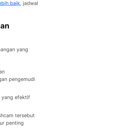
bih baik
, jadwal
uan
bangan yang
an
ngan pengemudi
yang efektif
shcam tersebut
tur penting