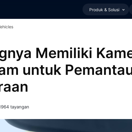
Produk & Solusi
ehicles
gnya Memiliki Kam
am untuk Pemanta
raan
1964 tayangan