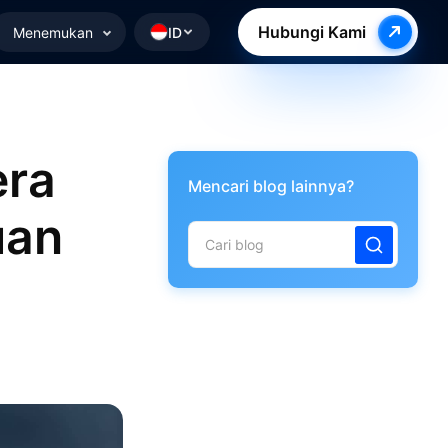
Hubungi Kami
Menemukan
ID
era
Mencari blog lainnya?
uan