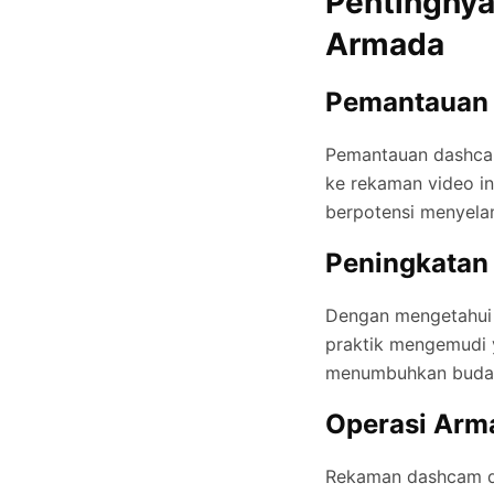
Pentingny
Armada
Pemantauan 
Pemantauan dashca
ke rekaman video i
berpotensi menyela
Peningkatan 
Dengan mengetahui 
praktik mengemudi y
menumbuhkan budaya
Operasi Arma
Rekaman dashcam da