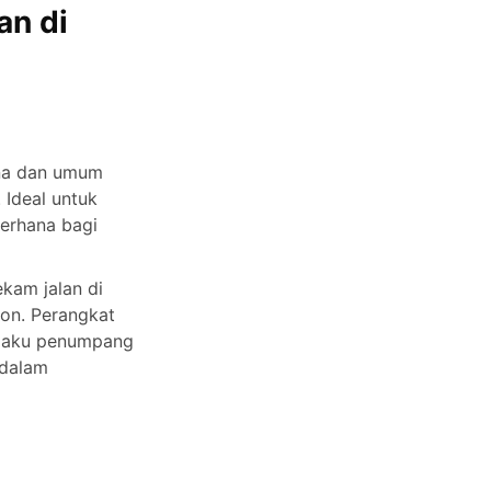
an di
ana dan umum
 Ideal untuk
derhana bagi
ekam jalan di
on. Perangkat
rilaku penumpang
 dalam