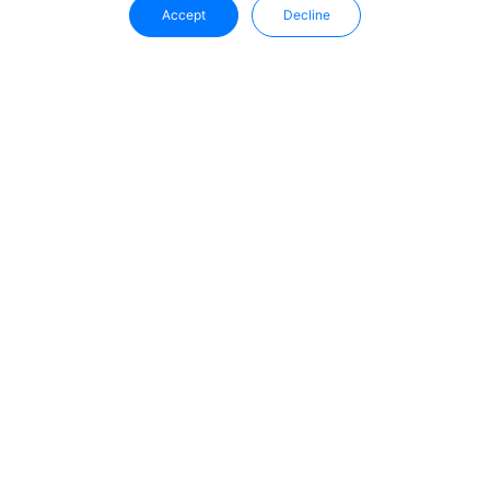
Accept
Decline
Uffizio'dan Gelişmeleri Takip Edin
En güncel bilgilere, ürün güncellemelerine ve sektör
trendlerine doğrudan e-posta kutunuzdan ulaşın.