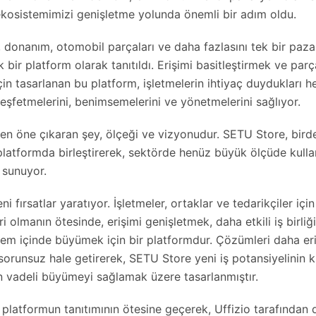
ekosistemimizi genişletme yolunda önemli bir adım oldu.
 donanım, otomobil parçaları ve daha fazlasını tek bir paza
k bir platform olarak tanıtıldı. Erişimi basitleştirmek ve par
in tasarlanan bu platform, işletmelerin ihtiyaç duydukları he
eşfetmelerini, benimsemelerini ve yönetmelerini sağlıyor.
en öne çıkaran şey, ölçeği ve vizyonudur. SETU Store, bir
 platformda birleştirerek, sektörde henüz büyük ölçüde kulla
 sunuyor.
i fırsatlar yaratıyor. İşletmeler, ortaklar ve tedarikçiler iç
i olmanın ötesinde, erişimi genişletmek, daha etkili iş birli
stem içinde büyümek için bir platformdur. Çözümleri daha eriş
runsuz hale getirerek, SETU Store yeni iş potansiyelinin k
zun vadeli büyümeyi sağlamak üzere tasarlanmıştır.
 platformun tanıtımının ötesine geçerek, Uffizio tarafından