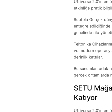
Uffiverse 2.0'ın en 
etkinliğe pratik bil
Ruptela
Gerçek dünya
entegre edildiğinde 
genelinde filo yönet
Teltonika
Cihazlarını
ve modern operasyon
derinlik kattılar.
Bu sunumlar, odak n
gerçek ortamlarda nas
SETU Mağaza
Katıyor
Uffiverse 2.0'ın en 