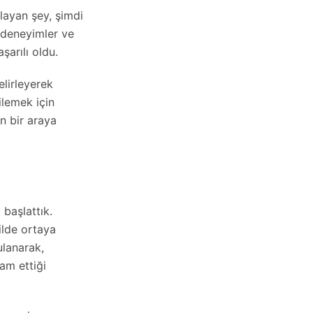
şlayan şey, şimdi
 deneyimler ve
şarılı oldu.
elirleyerek
ilemek için
in bir araya
 başlattık.
ilde ortaya
ulanarak,
am ettiği