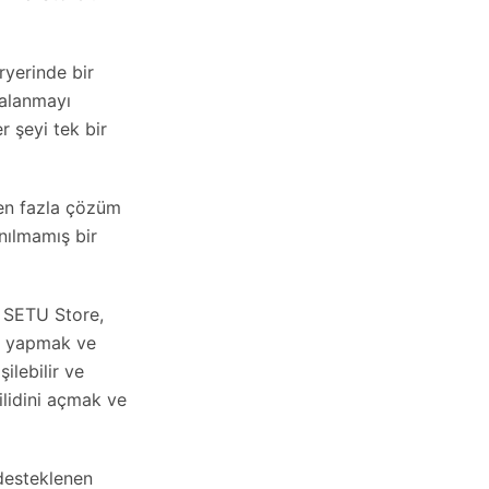
ryerinde bir
çalanmayı
r şeyi tek bir
den fazla çözüm
nılmamış bir
in SETU Store,
ği yapmak ve
ilebilir ve
ilidini açmak ve
 desteklenen