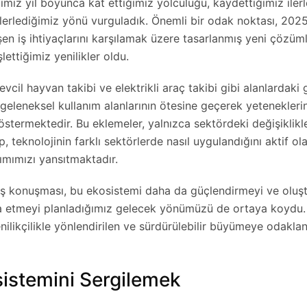
miz yıl boyunca kat ettiğimiz yolculuğu, kaydettiğimiz iler
e ilerlediğimiz yönü vurguladık. Önemli bir odak noktası, 202
şen iş ihtiyaçlarını karşılamak üzere tasarlanmış yeni çözüml
ettiğimiz yenilikler oldu.
evcil hayvan takibi ve elektrikli araç takibi gibi alanlardaki 
 geleneksel kullanım alanlarının ötesine geçerek yeteneklerin
 göstermektedir. Bu eklemeler, yalnızca sektördeki değişiklik
 teknolojinin farklı sektörlerde nasıl uygulandığını aktif ol
ımımızı yansıtmaktadır.
ılış konuşması, bu ekosistemi daha da güçlendirmeyi ve ol
şa etmeyi planladığımız gelecek yönümüzü de ortaya koydu.
enilikçilikle yönlendirilen ve sürdürülebilir büyümeye odaklan
sistemini Sergilemek