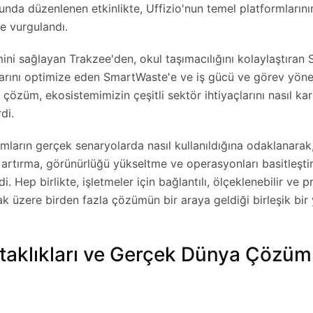
nda düzenlenen etkinlikte, Uffizio'nun temel platformlarını
e vurgulandı.
mini sağlayan Trakzee'den, okul taşımacılığını kolaylaştıran 
rını optimize eden SmartWaste'e ve iş gücü ve görev yöneti
çözüm, ekosistemimizin çeşitli sektör ihtiyaçlarını nasıl ka
di.
mların gerçek senaryolarda nasıl kullanıldığına odaklanarak,
i artırma, görünürlüğü yükseltme ve operasyonları basitleşt
i. Hep birlikte, işletmeler için bağlantılı, ölçeklenebilir ve pr
 üzere birden fazla çözümün bir araya geldiği birleşik bir 
rtaklıkları ve Gerçek Dünya Çözüml