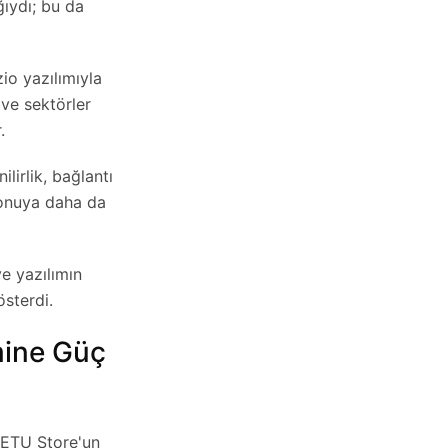
ğıydı; bu da
io yazılımıyla
 ve sektörler
.
lirlik, bağlantı
konuya daha da
e yazılımın
österdi.
mine Güç
 SETU Store'un