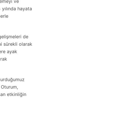
lemeyi ve
5 yılında hayata
erle
gelişmeleri de
i sürekli olarak
lere ayak
arak
uşturduğumuz
 Oturum,
an etkinliğin