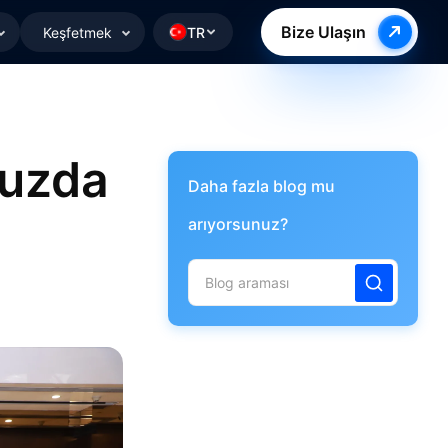
Bize Ulaşın
Keşfetmek
TR
muzda
Daha fazla blog mu
arıyorsunuz?