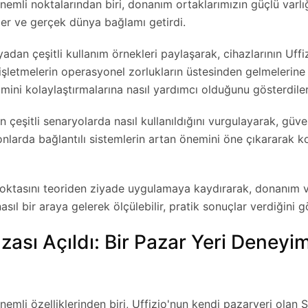
önemli noktalarından biri, donanım ortaklarımızın güçlü varlı
giler ve gerçek dünya bağlamı getirdi.
dan çeşitli kullanım örnekleri paylaşarak, cihazlarının Uffiz
işletmelerin operasyonel zorlukların üstesinden gelmelerine
imini kolaylaştırmalarına nasıl yardımcı olduğunu gösterdiler
n çeşitli senaryolarda nasıl kullanıldığını vurgulayarak, güveni
larda bağlantılı sistemlerin artan önemini öne çıkararak 
oktasını teoriden ziyade uygulamaya kaydırarak, donanım v
ıl bir araya gelerek ölçülebilir, pratik sonuçlar verdiğini g
sı Açıldı: Bir Pazar Yeri Deneyi
önemli özelliklerinden biri, Uffizio'nun kendi pazaryeri olan