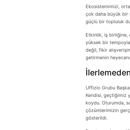
Ekosistemimizi, orta
çok daha büyük bir ş
güçlü bir topluluk d
Etkinlik, iş birliği
yüksek bir tempoyla 
değil, fikir alışver
getirmenin heyecanı 
İlerlemeden
Uffizio Grubu Başkan
Kendisi, geçtiğimiz 
koydu. Oturumda, son
çözümlerimizin gerçe
gösterildi.