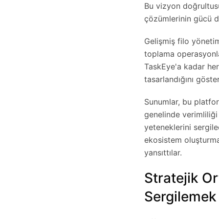
Bu vizyon doğrultusu
çözümlerinin gücü d
Gelişmiş filo yöneti
toplama operasyonla
TaskEye'a kadar her 
tasarlandığını göster
Sunumlar, bu platfor
genelinde verimliliğ
yeteneklerini sergiled
ekosistem oluşturmak
yansıttılar.
Stratejik O
Sergilemek