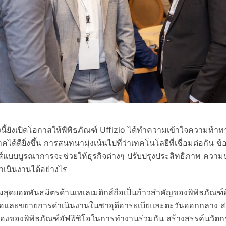
งนี้ยังเปิดโอกาสให้พิพิธภัณฑ์ Uffizio ได้ทำความเข้าใจความท
ด้ดียิ่งขึ้น การสนทนามุ่งเน้นไปที่ว่าเทคโนโลยีที่เชื่อมต่อกัน ข้
์แบบบูรณาการจะช่วยให้ธุรกิจต่างๆ ปรับปรุงประสิทธิภาพ ควา
เนินงานได้อย่างไร
มสุดยอดพันธมิตรด้านเทเลเมติกส์ถือเป็นก้าวสำคัญของพิพิธภัณฑ์
ือและขยายการดำเนินงานในซาอุดีอาระเบียและตะวันออกกลาง สะท
อเนื่องของพิพิธภัณฑ์อัฟฟิซิโอในการทำงานร่วมกัน สร้างสรรค์นว