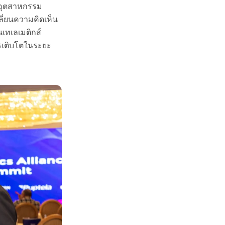
ในอุตสาหกรรม
ี่ยนความคิดเห็น
เทเลเมติกส์
รเติบโตในระยะ