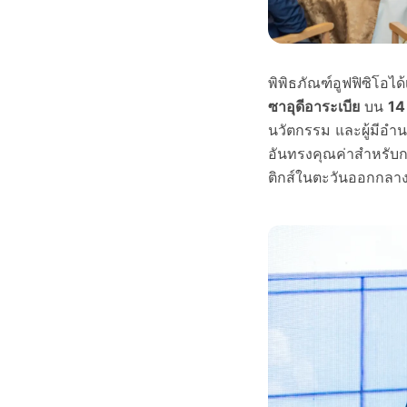
พิพิธภัณฑ์อูฟฟิซิโอได
ซาอุดีอาระเบีย
บน
14
นวัตกรรม และผู้มีอำนา
อันทรงคุณค่าสำหรับก
ติกส์ในตะวันออกกลา