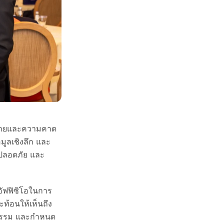
้าทายและความคาด
อมูลเชิงลึก และ
มปลอดภัย และ
อัฟฟิซิโอในการ
้อนให้เห็นถึง
ัตกรรม และกำหนด