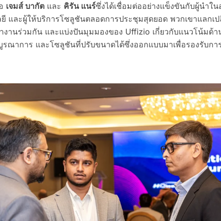
ือ
เจมส์ บากัต
และ
คิรัน แนร์
ซึ่งได้เชื่อมต่ออย่างแข็งขันกับผู้นำ
ี และผู้ให้บริการโซลูชันตลอดการประชุมสุดยอด พวกเขาแลกเปล
นร่วมกัน และแบ่งปันมุมมองของ Uffizio เกี่ยวกับแนวโน้มด้าน
ูรณาการ และโซลูชันที่ปรับขนาดได้ซึ่งออกแบบมาเพื่อรองรับกา