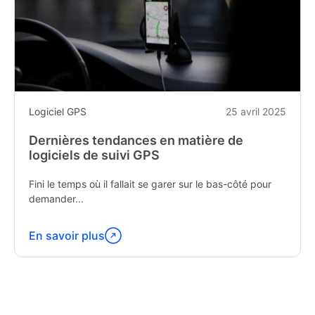
Logiciel GPS
25 avril 2025
Dernières tendances en matière de
logiciels de suivi GPS
Fini le temps où il fallait se garer sur le bas-côté pour
demander...
En savoir plus
Poursuivez
la
lecture
de
«